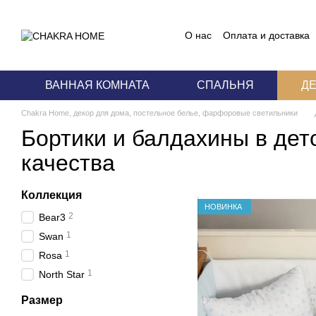
Перейти к основному контенту
О нас
Оплата и доставка
Блог
Пользовательское
ВАННАЯ КОМНАТА
СПАЛЬНЯ
Д
Chakra Home, декор для дома, постельное белье, фарфоровые светильники
Бортики и балдахины в дет
качества
Коллекция
НОВИНКА
2
Bear3
1
Swan
1
Rosa
1
North Star
Размер