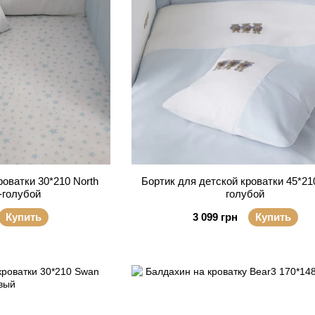
роватки 30*210 North
Бортик для детской кроватки 45*21
о-голубой
голубой
Купить
3 099 грн
Купить