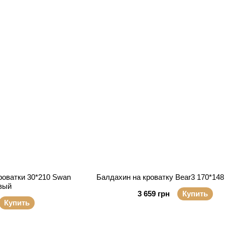
роватки 30*210 Swan
Балдахин на кроватку Bear3 170*148
вый
3 659 грн
Купить
Купить