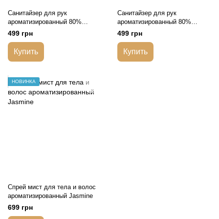
Санитайзер для рук
Санитайзер для рук
ароматизированный 80%
ароматизированный 80%
спирта Mandarin Flowers
спирта Sakura
499 грн
499 грн
Купить
Купить
НОВИНКА
Спрей мист для тела и волос
ароматизированный Jasmine
699 грн