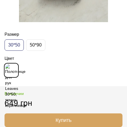
Размер
30*50
50*90
Цвет
В наличии
649 грн
Купить