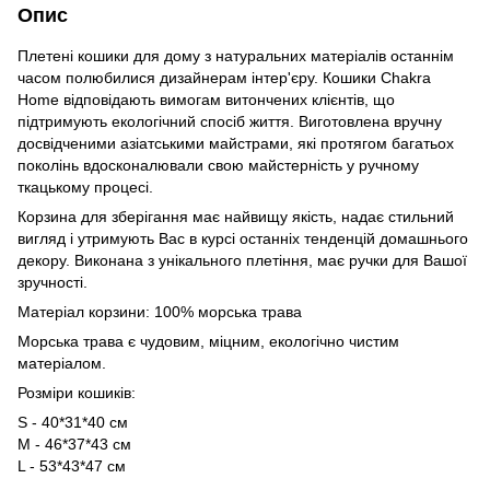
Опис
Плетені кошики для дому з натуральних матеріалів останнім
часом полюбилися дизайнерам інтер'єру. Кошики Chakra
Home відповідають вимогам витончених клієнтів, що
підтримують екологічний спосіб життя. Виготовлена вручну
досвідченими азіатськими майстрами, які протягом багатьох
поколінь вдосконалювали свою майстерність у ручному
ткацькому процесі.
Корзина для зберігання має найвищу якість, надає стильний
вигляд і утримують Вас в курсі останніх тенденцій домашнього
декору. Виконана з унікального плетіння, має ручки для Вашої
зручності.
Матеріал корзини: 100% морська трава
Морська трава є чудовим, міцним, екологічно чистим
матеріалом.
Розміри кошиків:
S - 40*31*40 см
M - 46*37*43 см
L - 53*43*47 см