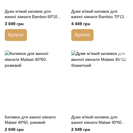
Дуже м'який килимок для
Дуже м'який килимок для
ванної кімнати Bamboo 60*100,
ванної кімнати Bamboo 70*130,
молочний
молочний
3 049 грн
4 449 грн
Купити
Купити
Килимок для ванної кімнати
Дуже м'який килимок для
Malawi 40*60, рожевий
ванної кімнати Malawi 40*60
блакитний
2 049 грн
2 049 грн