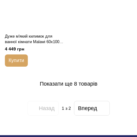
Дуже м'який килимок для
ванної кімнати Malawi 60x100
рожевий
4 449 грн
Купити
Показати ще 8 товарів
Назад
Вперед
1
з 2