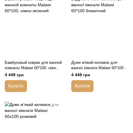
Бамбуковый коврик для ванной
Дуже м'який килимок для
комнаты Malawi 60*100, ніжно-
ванної кімнати Malawi 60*100
зелений
блакитний
4 449 грн
4 449 грн
Купити
Купити