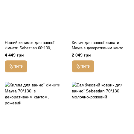
Ніжний килимок для ванної
Килим для ванної кімнати
кімнати Sebestian 60*100,
Mayra з декоративним кантом,
молочно-рожевий
рожевий
4 449 грн
2 049 грн
Купити
Купити