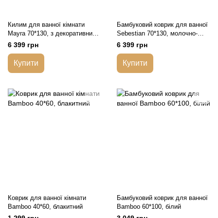
Килим для ванної кімнати
Бамбуковий коврик для ванної
Mayra 70*130, з декоративним
Sebestian 70*130, молочно-
кантом, рожевий
рожевий
6 399 грн
6 399 грн
Купити
Купити
Коврик для ванної кімнати
Бамбуковий коврик для ванної
Bamboo 40*60, блакитний
Bamboo 60*100, білий