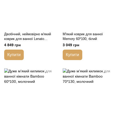
Двобічний, неймовірно м'який
М'який коврик для ванної
коврик для ванної Lenato
Memory 60*100, білий
60*100, молочний
4 849 грн
3 049 грн
Купити
Купити