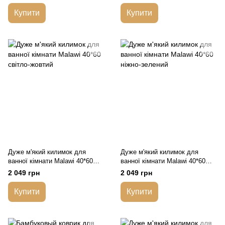
Купити
Купити
Дуже м'який килимок для
Дуже м'який килимок для
ванної кімнати Malawi 40*60
ванної кімнати Malawi 40*60
світло-жовтий
ніжно-зелений
2 049 грн
2 049 грн
Купити
Купити