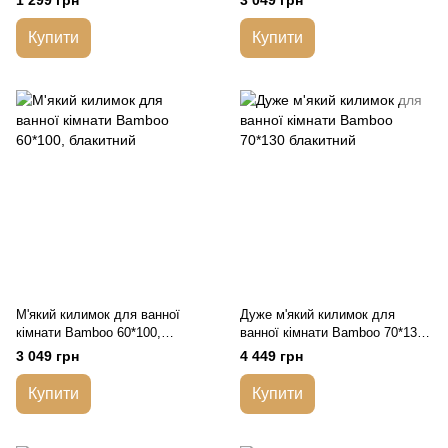
1 299 грн
3 049 грн
Купити
Купити
М'який килимок для ванної
Дуже м'який килимок для
кімнати Bamboo 60*100,
ванної кімнати Bamboo 70*130
блакитний
блакитний
3 049 грн
4 449 грн
Купити
Купити