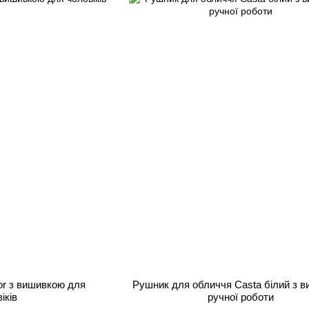
or з вишивкою для
Рушник для обличчя Сasta білий з 
іків
ручної роботи