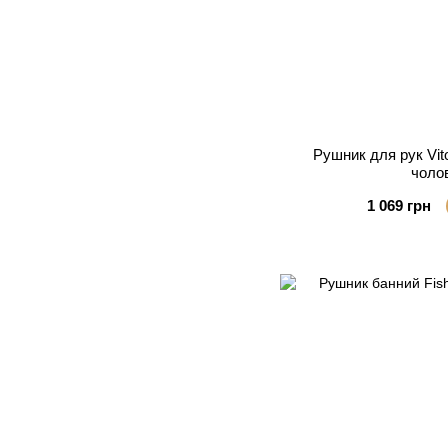
Рушник для рук Vit
чолов
1 069 грн