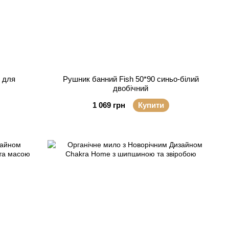
ю для
Рушник банний Fish 50*90 синьо-білий
двобічний
1 069 грн
Купити