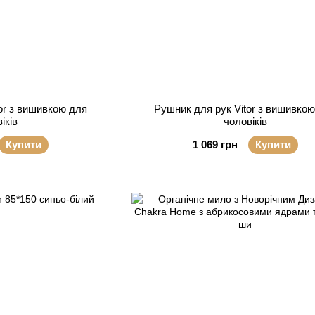
or з вишивкою для
Рушник для рук Vitor з вишивко
іків
чоловіків
Купити
1 069 грн
Купити