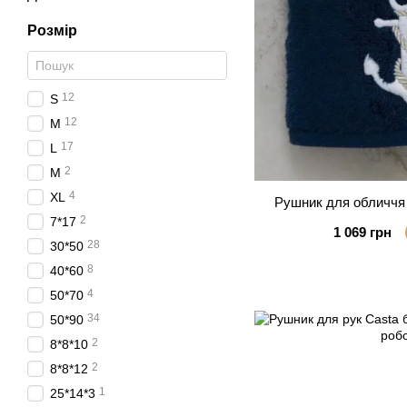
Розмір
12
S
12
M
17
L
2
М
4
XL
Рушник для обличчя 
2
7*17
1 069 грн
28
30*50
8
40*60
4
50*70
34
50*90
2
8*8*10
2
8*8*12
1
25*14*3