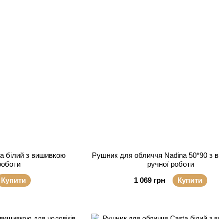
a білий з вишивкою
Рушник для обличчя Nadina 50*90 з
роботи
ручної роботи
Купити
1 069 грн
Купити