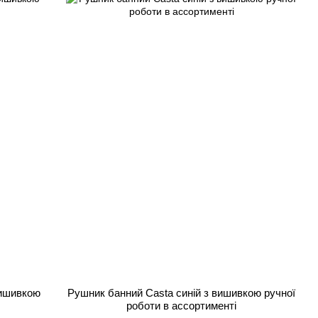
вишивкою
Рушник банний Сasta синій з вишивкою ручної
роботи в ассортименті