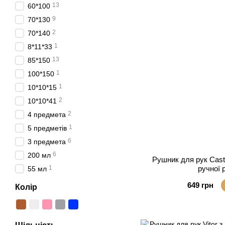
13
60*100
9
70*130
2
70*140
1
8*11*33
13
85*150
1
100*150
1
10*10*15
2
10*10*41
2
4 предмета
1
5 предметів
6
3 предмета
6
200 мл
Рушник для рук Сast
1
ручної 
55 мл
649 грн
Колір