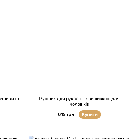
 вишивкою
Рушник для рук Vitor з вишивкою для
чоловіків
649 грн
Купити