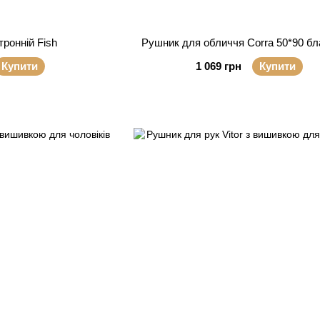
ронній Fish
Рушник для обличчя Corra 50*90 бл
Купити
1 069 грн
Купити