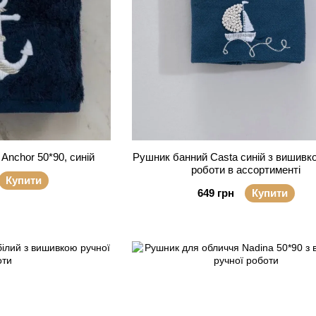
Anchor 50*90, синій
Рушник банний Сasta синій з вишивк
роботи в ассортименті
Купити
649 грн
Купити