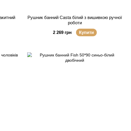
акитний
Рушник банний Сasta білий з вишивкою ручної
роботи
2 269 грн
Купити