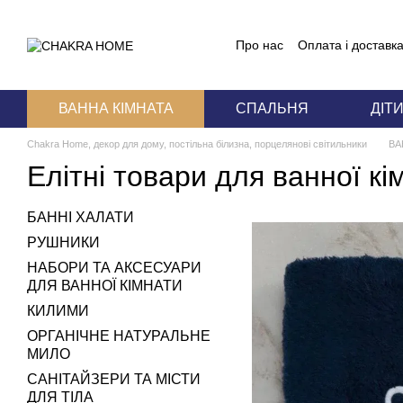
Перейти до основного контенту
Про нас
Оплата і доставк
Блог
Угода користувача
ВАННА КІМНАТА
СПАЛЬНЯ
ДІТ
Chakra Home, декор для дому, постільна білизна, порцелянові світильники
ВА
Елітні товари для ванної кі
БАННІ ХАЛАТИ
РУШНИКИ
НАБОРИ ТА АКСЕСУАРИ
ДЛЯ ВАННОЇ КІМНАТИ
КИЛИМИ
ОРГАНІЧНЕ НАТУРАЛЬНЕ
МИЛО
САНІТАЙЗЕРИ ТА МІСТИ
ДЛЯ ТІЛА