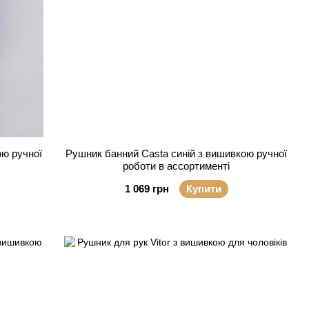
ою ручної
Рушник банний Сasta синій з вишивкою ручної
роботи в ассортименті
1 069 грн
Купити