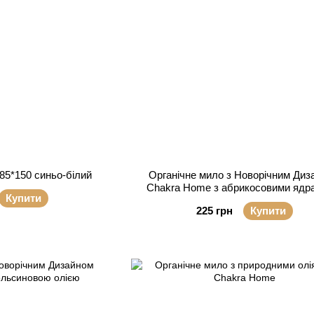
85*150 синьо-білий
Органічне мило з Новорічним Диз
Chakra Home з абрикосовими ядр
Купити
масою ши
225 грн
Купити