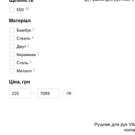
Щільність
45
550
Матеріал
1
Бамбук
4
Стекло
2
Джут
1
Керамика
3
Сталь
2
Металл
Ціна, грн
Від Ціна, грн
До Ціна, грн
ОК
Рушник для рук Vit
чолов