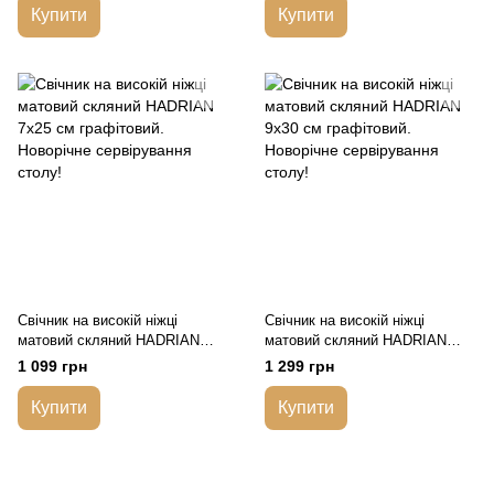
Купити
Купити
Свічник на високій ніжці
Свічник на високій ніжці
матовий скляний HADRIAN
матовий скляний HADRIAN
7х25 см графітовий. Новорічне
9х30 см графітовий. Новорічне
1 099 грн
1 299 грн
сервірування столу!
сервірування столу!
Купити
Купити