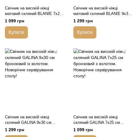
Свічник на високій ніжці
Свічник на високій ніжці
матовий скляний BLANIE 7х25
матовий скляний BLANIE 9х30
см рожеве золото. Новорічне
см рожеве золото. Новорічне
1 099 грн
1 299 грн
сервірування столу!
сервірування столу!
Купити
Купити
Свічник на високій ніжці
Свічник на високій ніжці
скляний GALINA 9х30 см
скляний GALINA 7х25 см
бронзовий із золотом.
бронзовий з золотом.
1 299 грн
1 099 грн
Новорічне сервірування столу!
Новорічне сервірування столу!