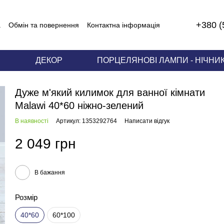
+380 (
а
Обмін та повернення
Контактна інформація
И
ДЕКОР
ПОРЦЕЛЯНОВІ ЛАМПИ - НІЧНИ
Дуже м'який килимок для ванної кімнати
Malawi 40*60 ніжно-зелений
В наявності
Артикул: 1353292764
Написати відгук
2 049 грн
В бажання
Розмір
40*60
60*100