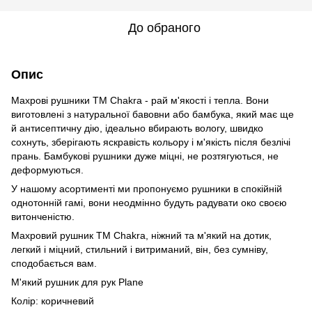
До обраного
Опис
Махрові рушники ТМ Сhakra - рай м'якості і тепла. Вони
виготовлені з натуральної бавовни або бамбука, який має ще
й антисептичну дію, ідеально вбирають вологу, швидко
сохнуть, зберігають яскравість кольору і м'якість після безлічі
прань. Бамбукові рушники дуже міцні, не розтягуються, не
деформуються.
У нашому асортименті ми пропонуємо рушники в спокійній
однотонній гамі, вони неодмінно будуть радувати око своєю
витонченістю.
Махровий рушник ТМ Сhakra, ніжний та м'який на дотик,
легкий і міцний, стильний і витриманий, він, без сумніву,
сподобається вам.
М'який рушник для рук Plane
Колір: коричневий