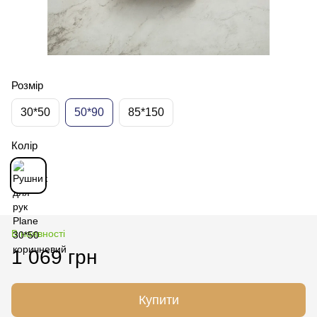
Розмір
30*50
50*90
85*150
Колір
В наявності
1 069 грн
Купити