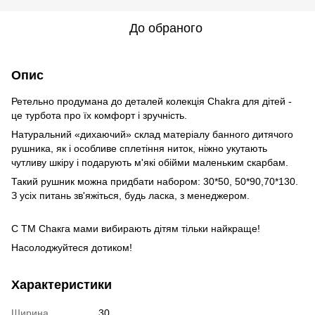
До обраного
Опис
Ретельно продумана до деталей колекція Chakra для дітей -
це турбота про їх комфорт і зручність.
Натуральний «дихаючий» склад матеріалу банного дитячого
рушника, як і особливе сплетіння ниток, ніжно укутають
чутливу шкіру і подарують м'які обійми маленьким скарбам.
Такий рушник можна придбати набором: 30*50, 50*90,70*130.
З усіх питань зв'яжіться, будь ласка, з менеджером.
C ТМ Сһакга мами вибирають дітям тільки найкраще!
Насолоджуйтеся дотиком!
Характеристики
Ширина
30