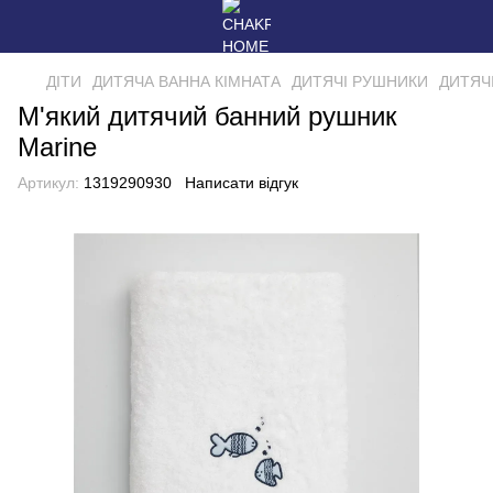
ДІТИ
ДИТЯЧА ВАННА КІМНАТА
ДИТЯЧІ РУШНИКИ
ДИТЯЧ
М'який дитячий банний рушник
Marine
Артикул:
1319290930
Написати відгук