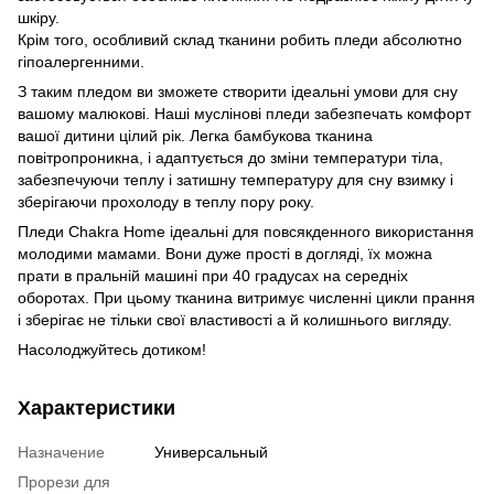
шкіру.
Крім того, особливий склад тканини робить пледи абсолютно
гіпоалергенними.
З таким пледом ви зможете створити ідеальні умови для сну
вашому малюкові. Наші муслінові пледи забезпечать комфорт
вашої дитини цілий рік. Легка бамбукова тканина
повітропроникна, і адаптується до зміни температури тіла,
забезпечуючи теплу і затишну температуру для сну взимку і
зберігаючи прохолоду в теплу пору року.
Пледи Chakra Home ідеальні для повсякденного використання
молодими мамами. Вони дуже прості в догляді, їх можна
прати в пральній машині при 40 градусах на середніх
оборотах. При цьому тканина витримує численні цикли прання
і зберігає не тільки свої властивості а й колишнього вигляду.
Насолоджуйтесь дотиком!
Характеристики
Назначение
Универсальный
Прорези для