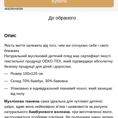
Купити
До обраного
Опис
Якість життя залежить від того, чим ми оточуємо себе і своїх
близьких
Натуральний мусліновий дитячий плед має сертифікат якості
текстильної продукції OEKO-TEX, який підтверджує абсолютну
безпеку продукції для дітей і дорослих.
Розмір 100х120 см
Склад 70% бамбук, 30% бавовна
Упаковано в індивідуальний тканевий чохол, який захищає
від пилу
Муслінова тканина
сама ідеальна для чутливої дитячої
шкіри, адже вона неймовірно м'яка і шовковиста за рахунок
натурального
бамбукового волокна
, при виготовленні якого,
застосовується особливе плетіння. Не подразнює ніжну дитячу