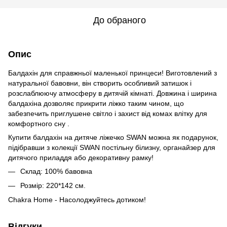
До обраного
Опис
Балдахін для справжньої маленької принцеси! Виготовлений з
натуральної бавовни, він створить особливий затишок і
розслаблюючу атмосферу в дитячій кімнаті. Довжина і ширина
балдахіна дозволяє прикрити ліжко таким чином, що
забезпечить приглушене світло і захист від комах влітку для
комфортного сну .
Купити балдахін на дитяче ліжечко SWAN можна як подарунок,
підібравши з колекції SWAN постільну білизну, органайзер для
дитячого приладдя або декоративну рамку!
Склад: 100% бавовна
Розмір: 220*142 см.
Chakra Home - Насолоджуйтесь дотиком!
Відгуки