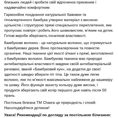
близьких людей і зробити свій відпочинок приємним і
надзвичайно комфортним.
Гармонійне поєднання натуральної бавовни та
гіпоалергенного бамбука утворює матеріал з високою
щільністю і структурою пряжі спеціального переплетення, яке
пропускає повітря і робить його шовковистим, м'яким на дотик.
Готові вироби зберігають початкові властивості.
Бамбукове волокно - це натуральне волокно, що отримується
з бамбукових дерев. Воно протиалергенне та повністю
органічне. Наші тканини цієї якості зіткані з пряжі, виготовленої
з бамбукових волокон. Бамбукова тканина має природні
антибактеріальні властивості завдяки своїй антибактеріальній
речовині, званій «Бамбуковий кун», на додаток до своєї
здатності швидко вбирати піт тіла. Це також дуже легке
волокно, яке по м'якості максимально наближене до кашеміру
та шовку. Його функція захисту кольору дуже висока, і
продукти зберігають свій колір першого дня навіть після 50
прань.
Постільна білизна ТМ Сһакга це природність і спокій.
Насолоджуйтеся дотиком!
Увага! Рекомендації по догляду за постільною білизною: