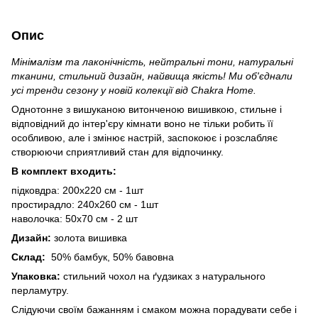
Опис
Мінімалізм та лаконічність, нейтральні тони, натуральні
тканини, стильний дизайн, найвища якість! Ми об'єднали
усі тренди сезону у новій колекції від Chakra Home.
Однотонне з вишуканою витонченою вишивкою, стильне і
відповідний до інтер'єру кімнати воно не тільки робить її
особливою, але і змінює настрій, заспокоює і розслабляє
створюючи сприятливий стан для відпочинку.
В комплект входить:
підковдра: 200х220 см - 1шт
простирадло: 240х260 см - 1шт
наволочка: 50х70 см - 2 шт
Дизайн:
золота вишивка
Склад:
50% бамбук, 50% бавовна
Упаковка:
стильний чохол на ґудзиках з натурального
перламутру.
Слідуючи своїм бажанням і смаком можна порадувати себе і