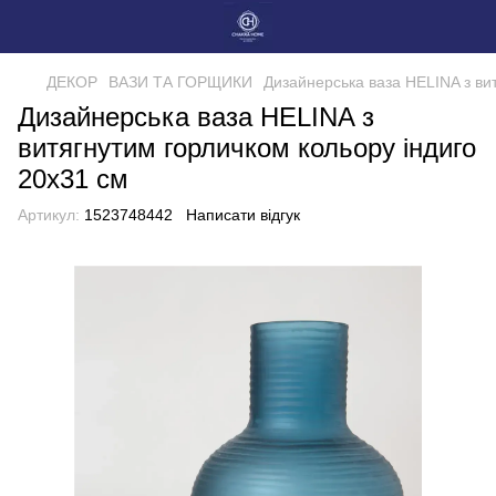
ДЕКОР
ВАЗИ ТА ГОРЩИКИ
Дизайнерська ваза HELINA з ви
Дизайнерська ваза HELINA з
витягнутим горличком кольору індиго
20x31 см
Артикул:
1523748442
Написати відгук