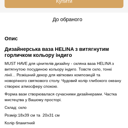
Купити
До обраного
Опис
Дизайнерська ваза HELINA з витягнутим
горличком кольору індиго
MUST HAVE для цінителів дизайну - скляна ваза HELINA з
витягнутою посудиною кольору індиго. Товсте скло, тонкі
лінії... Розкішний декор для квіткових композицій та
новорічного святкового столу. Чудовий колір глибокого океану
створює атмосферу спокою.
Форма вази створювалася сучасними дизайнерами. Частка
мистецтва у Вашому просторі.
Склад: скло
Розмір:18х39 см та 20x31 см
Колір блакитний