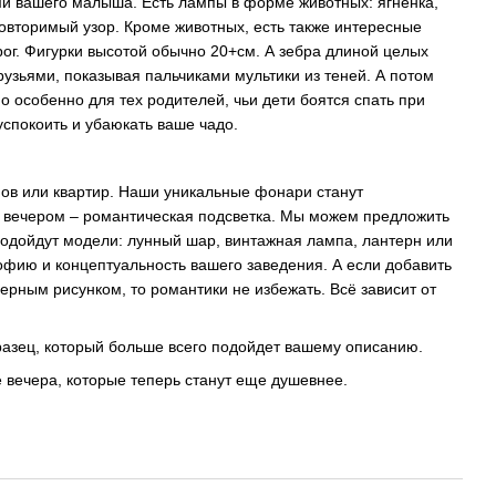
ми вашего малыша. Есть лампы в форме животных: ягненка,
повторимый узор. Кроме животных, есть также интересные
рог. Фигурки высотой обычно 20+см. А зебра длиной целых
рузьями, показывая пальчиками мультики из теней. А потом
 особенно для тех родителей, чьи дети боятся спать при
успокоить и убаюкать ваше чадо.
мов или квартир. Наши уникальные фонари станут
А вечером – романтическая подсветка. Мы можем предложить
подойдут модели: лунный шар, винтажная лампа, лантерн или
офию и концептуальность вашего заведения. А если добавить
рным рисунком, то романтики не избежать. Всё зависит от
разец, который больше всего подойдет вашему описанию.
е вечера, которые теперь станут еще душевнее.