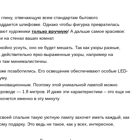
глину, отвечающую всем стандартам бытового
поддается шлифовке. Однако чтобы фигурка превратилась
лают художники
только вручную
! А дальше самое красивое:
и на стенах ваших комнат.
ойно уснуть, оно не будет мешать. Так как узоры разные,
ть действительно ярко-выраженные узоры, например на
ры там минималистичны.
акже позаботились. Его освещение обеспечивают особые LED-
уму.
 инновационным. Поэтому этой уникальной лампой можно
роводе — 1.8 метров. И даже эти характеристики – это еще не
хочется именно в эту минуту.
своей спальне такую ​​уютную лампу захочет иметь каждый, как
му подарку. Это ведь не такое, как у всех, интересное,