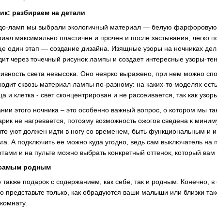
к: разбираем на детали
чудо-ламп мы выбрали экологичный материал — белую фарфоровую 
риал максимально пластичен и прочен и после застывания, легко 
ще один этап — создание дизайна. Изящные узоры на ночниках де
дит через точечный рисунок лампы и создает интересные узоры-тен
сивность света невысока. Оно неярко выражено, при нем можно спок
оходит сквозь материал лампы по-разному: на каких-то моделях ес
а и клетка - свет сконцентрирован и не рассеивается, так как узо
ании этого ночника – это особенно важный вопрос, о котором мы т
арик не нагревается, потоэму возможность ожогов сведена к миним
то уют должен идти в ногу со временем, быть функциональным и
а. А подключить ее можно куда угодно, ведь сам выключатель на п
етами и на пульте можно выбрать конкретный оттенок, который вам 
 самым родным
также подарок с содержанием, как себе, так и родным. Конечно, в 
Но представьте только, как обрадуются ваши малыши или близки тако
комнату.