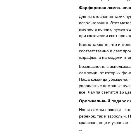
Фарфоровая лампа-ночни
Для изготовления таких 
использования. Этот мате
именно в ночник, нужен е
при включении свет прохо
Важно также то, что интен
соответственно и свет пр
жирафке, а на модели птиц
Безопасность в использов
лампочки, от которых фон
Наша команда убеждена, ч
управлять с помощью пульт
все. Лампа светится 16 цв
Оригинальный подарок
Наши лампы-ночники – это 
ребенок, так и взрослый. 
красивое, еще и украшает 