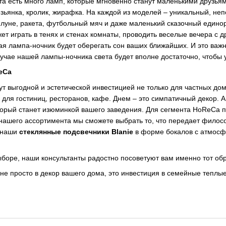
а есть много ламп, которые мгновенно станут маленькими друзья
езьянка, кролик, жирафка. На каждой из моделей – уникальный, не
а луне, ракета, футбольный мяч и даже маленький сказочный едино
ет играть в тенях и стенах комнаты, проводить веселые вечера с д
я лампа-ночник будет оберегать сон ваших ближайших. И это важно
лучае нашей лампы-ночника света будет вполне достаточно, чтобы 
eCa
ут выгодной и эстетической инвестицией не только для частных до
для гостиниц, ресторанов, кафе. Днем – это симпатичный декор. 
торый станет изюминкой вашего заведения. Для сегмента HoReCa 
 нашего ассортимента мы сможете выбрать то, что передает филос
я наши
стеклянные подсвечники
Blanie
в форме бокалов с атмосфе
ыборе, наши консультанты радостно посоветуют вам именно тот об
 не просто в декор вашего дома, это инвестиция в семейные теплы