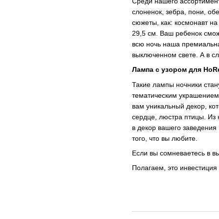
Среди нашего ассортимент
слоненок, зебра, пони, об
сюжеты, как: космонавт н
29,5 см. Ваш ребенок смож
всю ночь наша премиальна
выключенном свете. А в с
Лампа с узором для HoR
Такие лампы ночники стан
тематическим украшением 
вам уникальный декор, ко
сердце, люстра птицы. Из
в декор вашего заведени
того, что вы любите.
Если вы сомневаетесь в в
Полагаем, это инвестиция