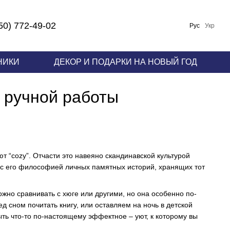
50) 772-49-02
Рус
Укр
НИКИ
ДЕКОР И ПОДАРКИ НА НОВЫЙ ГОД
 ручной работы
т “cozy”. Отчасти это навеяно скандинавской культурой
 с его философией личных памятных историй, хранящих тот
жно сравнивать с хюге или другими, но она особенно по-
д сном почитать книгу, или оставляем на ночь в детской
ть что-то по-настоящему эффектное – уют, к которому вы