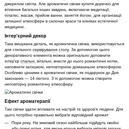
джерелом світла. Але ароматичні свічки купити доречно для
втілення багатьох інших завдань, включаючи медитації,
пілатес, масаж, прийом ванни, заняття йогою, для організації
затишної атмосфери в салонах краси та клініках естетичної
медицини..
Інтер'єрний декор
Така вишукана деталь, як ароматична свічка, використовується
для стильного
сервірування столу
. За допомогою цього
декоративного елемента можна оригінально доповнити
інтер'єр
спальні
, вітальні, внести до нього романтичні нотки,
наповнити затишком, неповторною домашньою атмосферою.
Особливо цінними є ароматичні свічки, як подарунок до Дня
закоханих — 14 лютого. З їх допомогою можна створити
неповторну романтичну атмосферу.
Ефект ароматерапії
Такі свічки здатні впливати на настрій та здоров'я людини. Для
цього потрібно правильно вибрати відповідний аромат:
Пори року. На зимовий сезон найбільше підійдуть хвойні
або пряні нотки, для весни краще вибрати квіткові запахи,