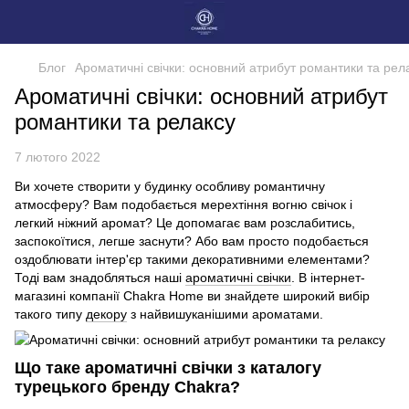
Блог
Ароматичні свічки: основний атрибут романтики та рел
Ароматичні свічки: основний атрибут
романтики та релаксу
7 лютого 2022
Ви хочете створити у будинку особливу романтичну
атмосферу? Вам подобається мерехтіння вогню свічок і
легкий ніжний аромат? Це допомагає вам розслабитись,
заспокоїтися, легше заснути? Або вам просто подобається
оздоблювати інтер'єр такими декоративними елементами?
Тоді вам знадобляться наші
ароматичні свічки
. В інтернет-
магазині компанії Chakra Home ви знайдете широкий вибір
такого типу
декору
з найвишуканішими ароматами.
Що таке ароматичні свічки з каталогу
турецького бренду Chakra?