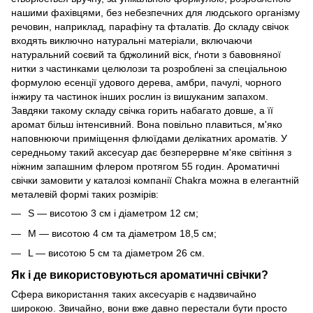
нашими фахівцями, без небезпечних для людського організму
речовин, наприклад, парафіну та фталатів. До складу свічок
входять виключно натуральні матеріали, включаючи
натуральний соєвий та бджолиний віск, ґноти з бавовняної
нитки з частинками целюлози та розроблені за спеціальною
формулою есенції удового дерева, амбри, пачулі, чорного
інжиру та частинок інших рослин із вишуканим запахом.
Завдяки такому складу свічка горить набагато довше, а її
аромат більш інтенсивний. Вона повільно плавиться, м'яко
наповнюючи приміщення флюїдами делікатних ароматів. У
середньому такий аксесуар дає безперервне м'яке світіння з
ніжним запашним флером протягом 55 годин. Ароматичні
свічки замовити у каталозі компанії Chakra можна в елегантній
металевій формі таких розмірів:
S — висотою 3 см і діаметром 12 см;
M — висотою 4 см та діаметром 18,5 см;
L — висотою 5 см та діаметром 26 см.
Як і де використовуються ароматичні свічки?
Сфера використання таких аксесуарів є надзвичайно
широкою. Звичайно, вони вже давно перестали бути просто