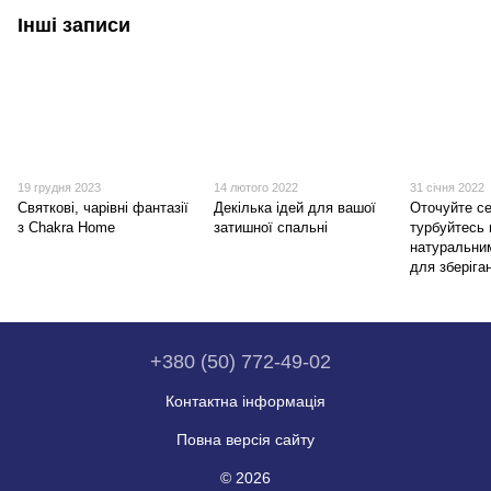
Інші записи
19 грудня 2023
14 лютого 2022
31 січня 2022
Святкові, чарівні фантазії
Декілька ідей для вашої
Оточуйте се
з Chakra Home
затишної спальні
турбуйтесь 
натуральни
для зберіга
+380 (50) 772-49-02
Контактна інформація
Повна версія сайту
© 2026