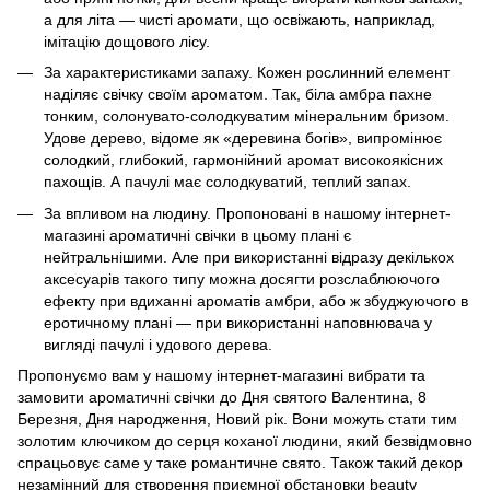
а для літа — чисті аромати, що освіжають, наприклад,
імітацію дощового лісу.
За характеристиками запаху. Кожен рослинний елемент
наділяє свічку своїм ароматом. Так, біла амбра пахне
тонким, солонувато-солодкуватим мінеральним бризом.
Удове дерево, відоме як «деревина богів», випромінює
солодкий, глибокий, гармонійний аромат високоякісних
пахощів. А пачулі має солодкуватий, теплий запах.
За впливом на людину. Пропоновані в нашому інтернет-
магазині ароматичні свічки в цьому плані є
нейтральнішими. Але при використанні відразу декількох
аксесуарів такого типу можна досягти розслаблюючого
ефекту при вдиханні ароматів амбри, або ж збуджуючого в
еротичному плані — при використанні наповнювача у
вигляді пачулі і удового дерева.
Пропонуємо вам у нашому інтернет-магазині вибрати та
замовити ароматичні свічки до Дня святого Валентина, 8
Березня, Дня народження, Новий рік. Вони можуть стати тим
золотим ключиком до серця коханої людини, який безвідмовно
спрацьовує саме у таке романтичне свято. Також такий декор
незамінний для створення приємної обстановки beauty