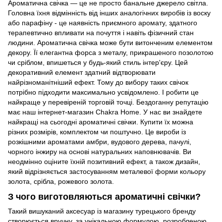
Ароматична свічка — це не просто банальне джерело світла.
Головна їхня відмінність від інших аналогічних виробів із воску
або парафіну - це наявність приємного аромату, здатного
терапевтично впливати на почуття і навіть фізичний стан
людини. Ароматична свічка може бути витонченим елементом
декору. Її елегантна форса з металу, прикрашеного позолотою
чи сріблом, впишеться у будь-який стиль інтер'єру. Цей
декоративний елемент здатний відтворювати
найрізноманітніший ефект. Тому до вибору таких свічок
потрібно підходити максимально усвідомлено. І робити це
найкраще у перевіреній торговій точці. Бездоганну репутацію
має наш інтернет-магазин Chakra Home. У нас ви знайдете
найкращі на сьогодні ароматичні свічки. Купити їх можна
різних розмірів, комплектом чи поштучно. Це вироби із
розкішними ароматами амбри, вудового дерева, пачулі,
чорного інжиру на основі натуральних наповнювачів. Ви
неодмінно оціните їхній позитивний ефект, а також дизайн,
який відрізняється застосуванням металевої форми кольору
золота, срібла, рожевого золота.
З чого виготовляються ароматичні свічки?
Такий вишуканий аксесуар із магазину турецького бренду
створюється вручну, за унікальною формулою, розробленою