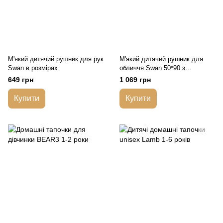
М'який дитячий рушник для рук
М'який дитячий рушник для
Swan в розмірах
обличчя Swan 50*90 з
аплікацією либідь
649 грн
1 069 грн
Купити
Купити