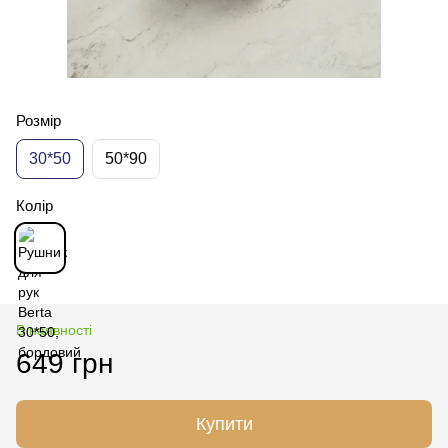
Розмір
30*50
50*90
Колір
В наявності
649 грн
Купити