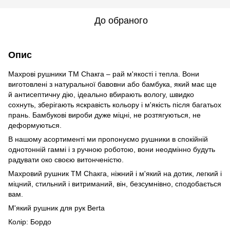
До обраного
Опис
Махрові рушники ТМ Сһакга – рай м'якості і тепла. Вони
виготовлені з натуральної бавовни або бамбука, який має ще
й антисептичну дію, ідеально вбирають вологу, швидко
сохнуть, зберігають яскравість кольору і м'якість після багатьох
прань. Бамбукові вироби дуже міцні, не розтягуються, не
деформуються.
В нашому асортименті ми пропонуємо рушники в спокійній
однотонній гаммі і з ручною роботою, вони неодмінно будуть
радувати око своєю витонченістю.
Махровий рушник ТМ Сһакга, ніжний і м'який на дотик, легкий і
міцний, стильний і витриманий, він, безсумнівно, сподобається
вам.
М'який рушник для рук Berta
Колір: Бордо