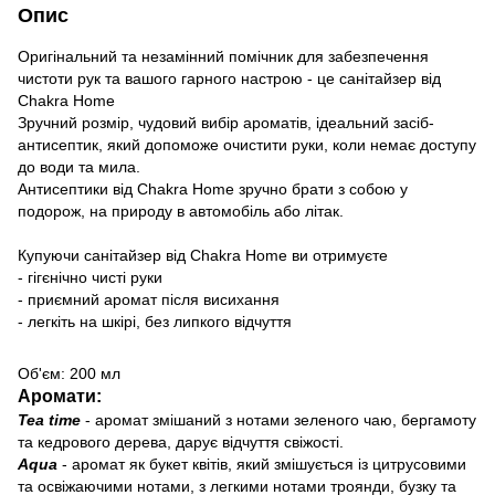
Опис
Оригінальний та незамінний помічник для забезпечення
чистоти рук та вашого гарного настрою - це санітайзер від
Chakra Home
Зручний розмір, чудовий вибір ароматів, ідеальний засіб-
антисептик, який допоможе очистити руки, коли немає доступу
до води та мила.
Антисептики від Chakra Home зручно брати з собою у
подорож, на природу в автомобіль або літак.
Купуючи санітайзер від Chakra Home ви отримуєте
- гігєнічно чисті руки
- приємний аромат після висихання
- легкіть на шкірі, без липкого відчуття
Об'єм: 200 мл
Аромати:
Tea time
- аромат змішаний з нотами зеленого чаю, бергамоту
та кедрового дерева, дарує відчуття свіжості.
Aqua
- аромат як букет квітів, який змішується із цитрусовими
та освіжаючими нотами, з легкими нотами троянди, бузку та