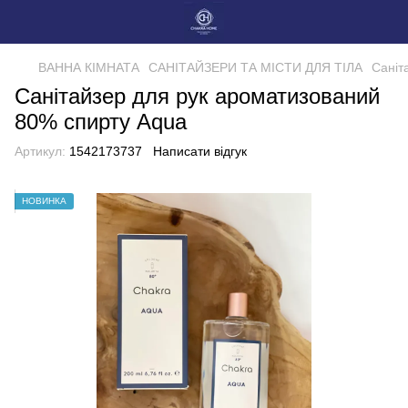
ВАННА КІМНАТА
САНІТАЙЗЕРИ ТА МІСТИ ДЛЯ ТІЛА
Саніт
Санітайзер для рук ароматизований
80% спирту Aqua
Артикул:
1542173737
Написати відгук
НОВИНКА