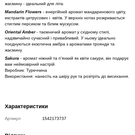
жасмину - ідеальний для літа.
Mandarin Flowers
- енергійний аромат мандаринового цвіту,
екстрактів цитрусових і квітів. У верхніх нотах розкривається
стиглим персиком та білим мускусом.
Oriental Amber
- таємничий аромат у східному стилі,
надзвичайно сучасний і привабливий. У ньому ідеально
поєднуються екзотична амбра з ароматами троянди та
жасмину.
Sakura
- аромат ніжний та п'янкий як квіти сакури, він подарує
вам неймовірний настрій.
Виробник: Туреччина
Використання: нанесіть на шкіру рук та розітріть до висихання.
Характеристики
Артикул
1542173737